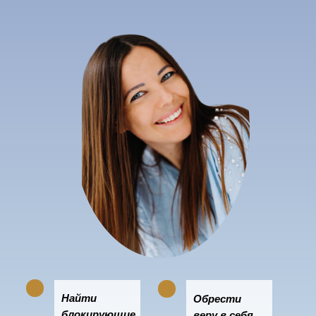
Найти
Обрести
блокирующие
веру в себя